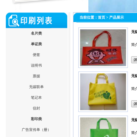
当前位置：
首页
> 产品展示
无
名片类
单证类
简
便签
说明书
无
票据
无碳联单
简
笔记本
信封
彩印类
无
广告宣传单（册）
简