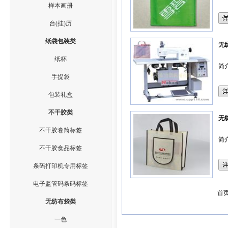
样本画册
台(挂)历
纸袋包装类
无
纸杯
简
手提袋
包装礼盒
不干胶类
无
不干胶卷筒标签
简
不干胶食品标签
条码打印机专用标签
电子监管码条码标签
首
无纺布袋类
一色